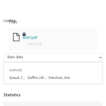
Files
Loading...
Loading...
16067.pdf
374.25 KB
Author(s)
Eyraud, C.
;
Geffrin, J.M.
;
Franchois, Ann
Statistics