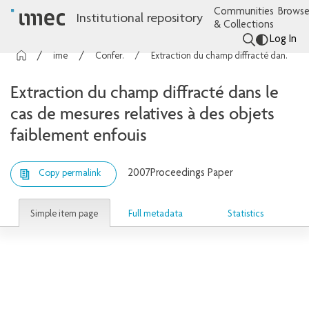
Communities
Browse
Institutional repository
& Collections
Log In
imec Publications
Conference contributions
Extraction du champ diffracté dans le cas de mesures relatives à des objets faiblement enfouis
Extraction du champ diffracté dans le
cas de mesures relatives à des objets
faiblement enfouis
2007
Proceedings Paper
Copy permalink
Simple item page
Full metadata
Statistics