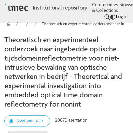
Communities
Browse
Institutional repository
& Collections
Log In
imec Publications
Dissertations
Theoretisch en experimenteel onderzoek naar ingebedde optische tijdsdomeinreflectometrie voor niet-intrusieve bewaking van optische netwerken in bedrijf - Theoretical and experimental investigation into embedded optical time domain reflectometry for nonint
Theoretisch en experimenteel
onderzoek naar ingebedde optische
tijdsdomeinreflectometrie voor niet-
intrusieve bewaking van optische
netwerken in bedrijf - Theoretical and
experimental investigation into
embedded optical time domain
reflectometry for nonint
2007
Dissertation
Copy permalink