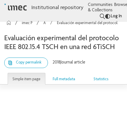
Communities
Browse
Institutional repository
& Collections
Log In
imec Publications
Articles
Evaluación experimental del protocolo IEEE 802.15.4 TSCH en una red 6TiSCH
Evaluación experimental del protocolo
IEEE 802.15.4 TSCH en una red 6TiSCH
2018
Journal article
Copy permalink
Simple item page
Full metadata
Statistics