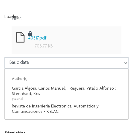
Files
Loading...
Loading...
40517.pdf
705.77 KB
Author(s)
Garcia Algora, Carlos Manuel
;
Reguera, Vitalio Alfonso
;
Steenhaut, Kris
Journal
Revista de Ingeniería Electrónica, Automática y
Comunicaciones - RIELAC
Statistics